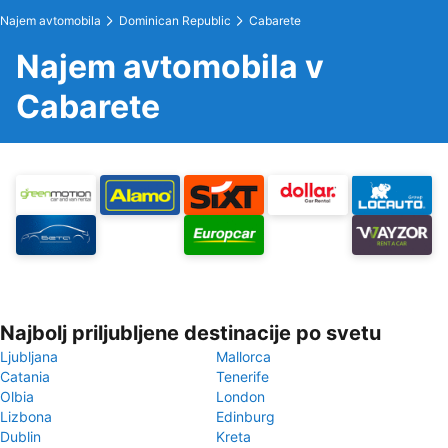
Najem avtomobila
Dominican Republic
Cabarete
Najem avtomobila v
Cabarete
Najbolj priljubljene destinacije po svetu
Ljubljana
Mallorca
Catania
Tenerife
Olbia
London
Lizbona
Edinburg
Dublin
Kreta