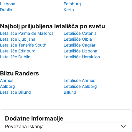
Lizbona
Edinburg
Dublin
Kreta
Najbolj priljubljena letališča po svetu
Letališče Palma de Mallorca
Letališče Catania
Letališče Ljubljana
Letališče Olbia
Letališče Tenerife South
Letališče Cagliari
Letališče Edinburg
Letališče Lizbona
Letališče Dublin
Letališče Heraklion
Blizu Randers
Aarhus
Letališče Aarhus
Aalborg
Letališče Aalborg
Letališče Billund
Billund
Dodatne informacije
Povezana iskanja