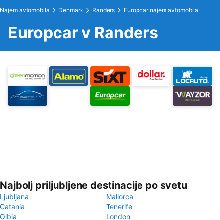
Najem avtomobila
Denmark
Randers
Europcar najem avtomobila
Europcar v Randers
Najbolj priljubljene destinacije po svetu
Ljubljana
Mallorca
Catania
Tenerife
Olbia
London