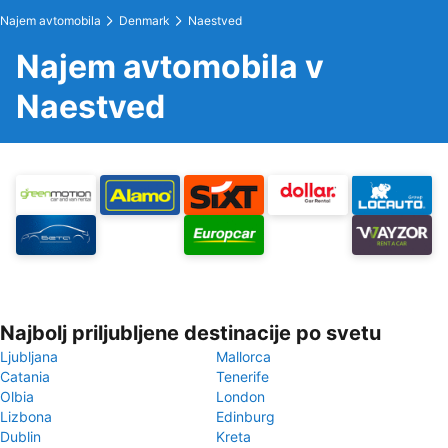
Najem avtomobila
Denmark
Naestved
Najem avtomobila v
Naestved
Najbolj priljubljene destinacije po svetu
Ljubljana
Mallorca
Catania
Tenerife
Olbia
London
Lizbona
Edinburg
Dublin
Kreta