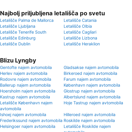
Najbolj priljubljena letališča po svetu
Letališče Palma de Mallorca
Letališče Catania
Letališče Ljubljana
Letališče Olbia
Letališče Tenerife South
Letališče Cagliari
Letališče Edinburg
Letališče Lizbona
Letališče Dublin
Letališče Heraklion
Blizu Lyngby
Gentofte najem avtomobila
Gladsakse najem avtomobila
Herlev najem avtomobila
Birkeroed najem avtomobila
Rodovre najem avtomobila
Farum najem avtomobila
Ballerup najem avtomobila
København najem avtomobila
Hoersholm najem avtomobila
Glostrup najem avtomobila
Kastrup najem avtomobila
Albertslund najem avtomobila
Letališče København najem
Hoje Tastrup najem avtomobila
avtomobila
Ishoej najem avtomobila
Hilleroed najem avtomobila
Frederikssund najem avtomobila
Roskilde najem avtomobila
Helsingoer najem avtomobila
Letališče Roskilde najem