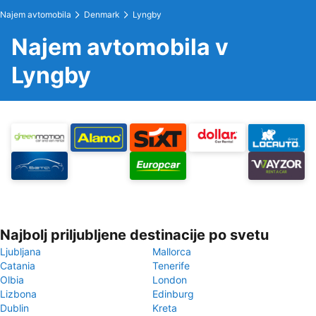
Najem avtomobila
Denmark
Lyngby
Najem avtomobila v
Lyngby
Najbolj priljubljene destinacije po svetu
Ljubljana
Mallorca
Catania
Tenerife
Olbia
London
Lizbona
Edinburg
Dublin
Kreta