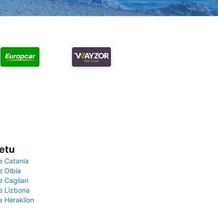
vetu
e Catania
e Olbia
e Cagliari
če Lizbona
e Heraklion