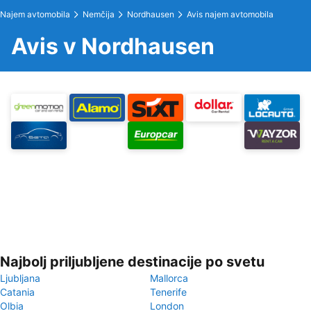
Najem avtomobila
Nemčija
Nordhausen
Avis najem avtomobila
Avis v Nordhausen
Najbolj priljubljene destinacije po svetu
Ljubljana
Mallorca
Catania
Tenerife
Olbia
London