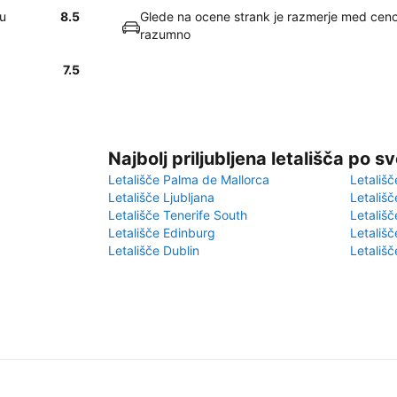
ju
8.5
Glede na ocene strank je razmerje med ceno 
razumno
7.5
Najbolj priljubljena letališča po s
Letališče Palma de Mallorca
Letališč
Letališče Ljubljana
Letališč
Letališče Tenerife South
Letališč
Letališče Edinburg
Letališ
Letališče Dublin
Letališč