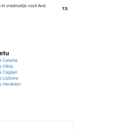
in vrednostjo vozil Avis
7.5
vetu
e Catania
e Olbia
e Cagliari
če Lizbona
e Heraklion