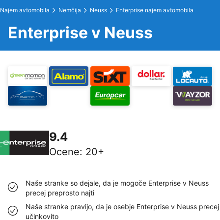
Najem avtomobila
Nemčija
Neuss
Enterprise najem avtomobila
Enterprise v Neuss
9.4
Ocene
:
20+
Naše stranke so dejale, da je mogoče Enterprise v Neuss
precej preprosto najti
Naše stranke pravijo, da je osebje Enterprise v Neuss precej
učinkovito