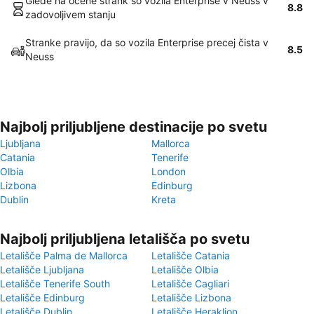
Glede na ocene strank so vozila Enterprise v Neuss v
8.8
zadovoljivem stanju
Stranke pravijo, da so vozila Enterprise precej čista v
8.5
Neuss
Najbolj priljubljene destinacije po svetu
Ljubljana
Mallorca
Catania
Tenerife
Olbia
London
Lizbona
Edinburg
Dublin
Kreta
Najbolj priljubljena letališča po svetu
Letališče Palma de Mallorca
Letališče Catania
Letališče Ljubljana
Letališče Olbia
Letališče Tenerife South
Letališče Cagliari
Letališče Edinburg
Letališče Lizbona
Letališče Dublin
Letališče Heraklion