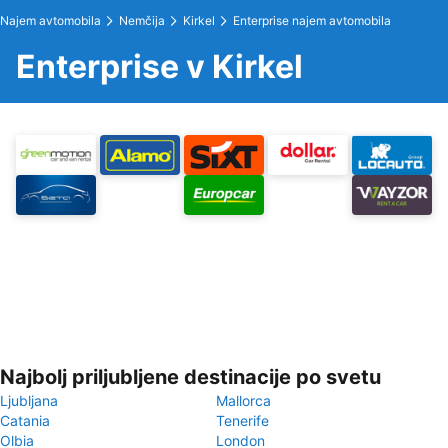
Najem avtomobila
Nemčija
Kirkel
Enterprise najem avtomobila
Enterprise v Kirkel
Najbolj priljubljene destinacije po svetu
Ljubljana
Mallorca
Catania
Tenerife
Olbia
London