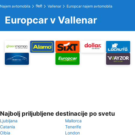
Najem avtomobila
चिली
Vallenar
Europcar najem avtomobila
Europcar v Vallenar
Najbolj priljubljene destinacije po svetu
Ljubljana
Mallorca
Catania
Tenerife
Olbia
London