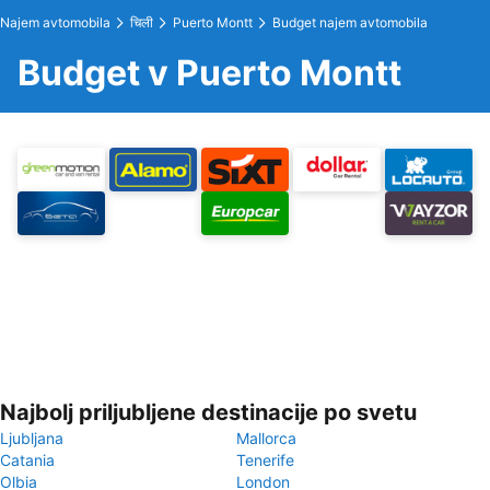
Najem avtomobila
चिली
Puerto Montt
Budget najem avtomobila
Budget v Puerto Montt
Najbolj priljubljene destinacije po svetu
Ljubljana
Mallorca
Catania
Tenerife
Olbia
London