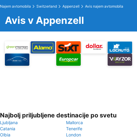
Najem avtomobila
Switzerland
Appenzell
Avis najem avtomobila
Avis v Appenzell
Najbolj priljubljene destinacije po svetu
Ljubljana
Mallorca
Catania
Tenerife
Olbia
London