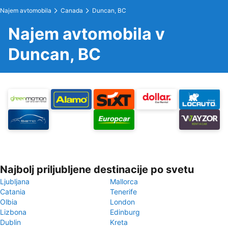
Najem avtomobila
Canada
Duncan, BC
Najem avtomobila v
Duncan, BC
Najbolj priljubljene destinacije po svetu
Ljubljana
Mallorca
Catania
Tenerife
Olbia
London
Lizbona
Edinburg
Dublin
Kreta