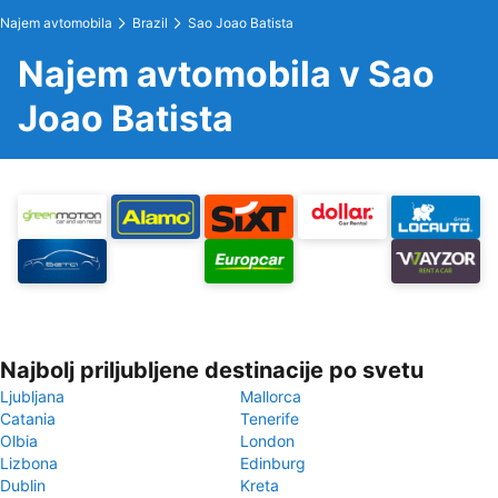
Najem avtomobila
Brazil
Sao Joao Batista
Najem avtomobila v Sao
Joao Batista
Najbolj priljubljene destinacije po svetu
Ljubljana
Mallorca
Catania
Tenerife
Olbia
London
Lizbona
Edinburg
Dublin
Kreta