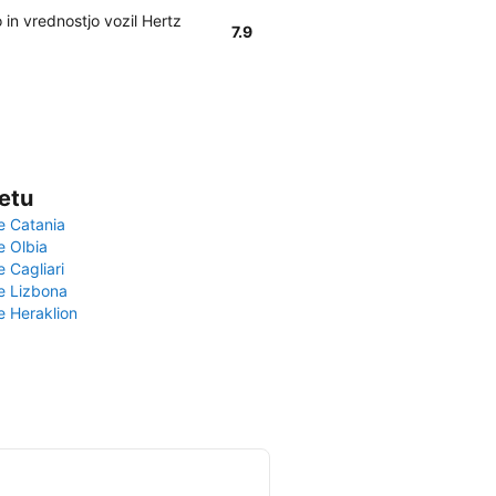
in vrednostjo vozil Hertz
7.9
vetu
e Catania
e Olbia
e Cagliari
če Lizbona
e Heraklion