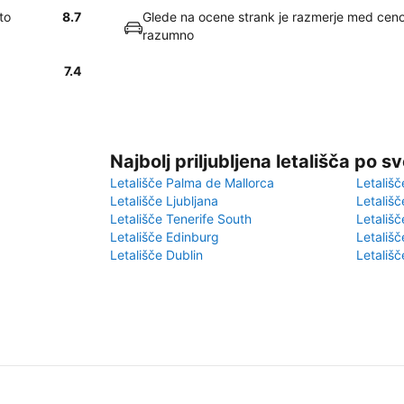
to
8.7
Glede na ocene strank je razmerje med ceno 
razumno
7.4
Najbolj priljubljena letališča po s
Letališče Palma de Mallorca
Letališč
Letališče Ljubljana
Letališč
Letališče Tenerife South
Letališč
Letališče Edinburg
Letališ
Letališče Dublin
Letališč