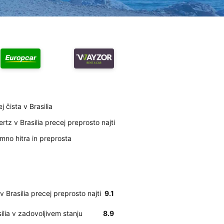
 čista v Brasilia
tz v Brasilia precej preprosto najti
umno hitra in preprosta
 Brasilia precej preprosto najti
9.1
ilia v zadovoljivem stanju
8.9