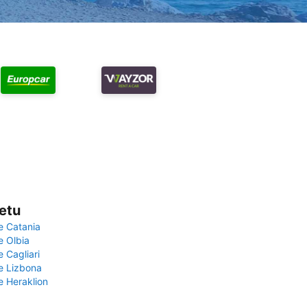
vetu
e Catania
e Olbia
e Cagliari
če Lizbona
e Heraklion