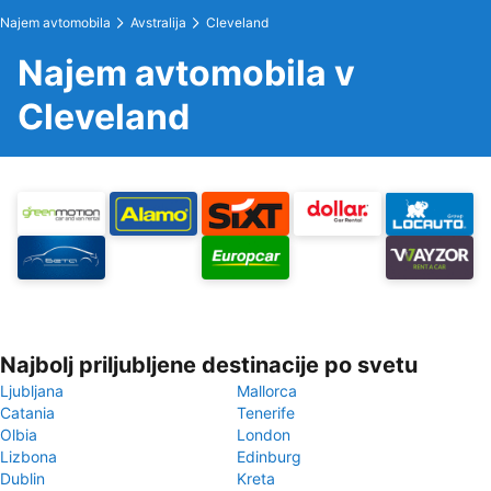
Najem avtomobila
Avstralija
Cleveland
Najem avtomobila v
Cleveland
Najbolj priljubljene destinacije po svetu
Ljubljana
Mallorca
Catania
Tenerife
Olbia
London
Lizbona
Edinburg
Dublin
Kreta