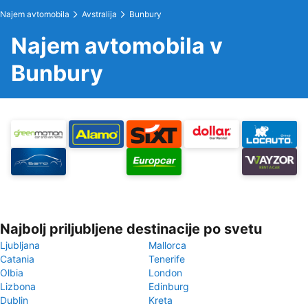
Najem avtomobila
Avstralija
Bunbury
Najem avtomobila v
Bunbury
Najbolj priljubljene destinacije po svetu
Ljubljana
Mallorca
Catania
Tenerife
Olbia
London
Lizbona
Edinburg
Dublin
Kreta