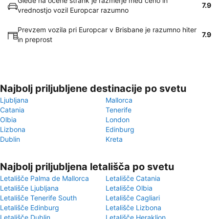
Glede na ocene strank je razmerje med ceno in
7.9
vrednostjo vozil Europcar razumno
Prevzem vozila pri Europcar v Brisbane je razumno hiter
7.9
in preprost
Najbolj priljubljene destinacije po svetu
Ljubljana
Mallorca
Catania
Tenerife
Olbia
London
Lizbona
Edinburg
Dublin
Kreta
Najbolj priljubljena letališča po svetu
Letališče Palma de Mallorca
Letališče Catania
Letališče Ljubljana
Letališče Olbia
Letališče Tenerife South
Letališče Cagliari
Letališče Edinburg
Letališče Lizbona
Letališče Dublin
Letališče Heraklion