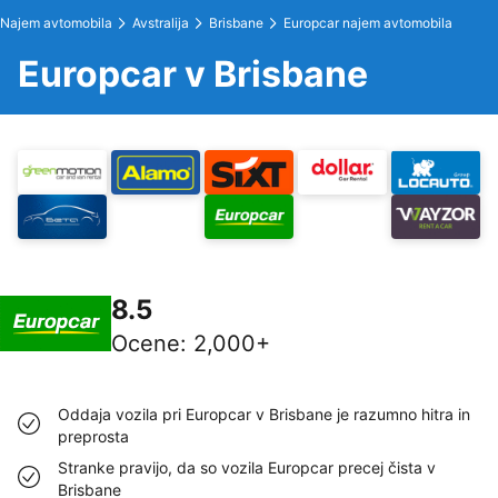
Najem avtomobila
Avstralija
Brisbane
Europcar najem avtomobila
Europcar v Brisbane
8.5
Ocene
:
2,000+
Oddaja vozila pri Europcar v Brisbane je razumno hitra in
preprosta
Stranke pravijo, da so vozila Europcar precej čista v
Brisbane