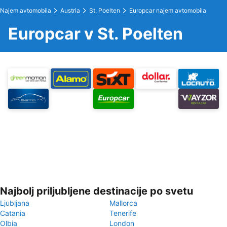
Najem avtomobila
Austria
St. Poelten
Europcar najem avtomobila
Europcar v St. Poelten
Najbolj priljubljene destinacije po svetu
Ljubljana
Mallorca
Catania
Tenerife
Olbia
London