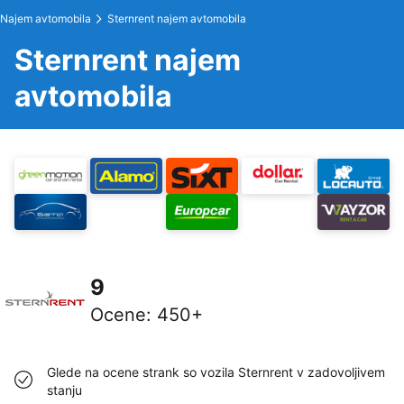
Najem avtomobila
Sternrent najem avtomobila
Sternrent najem
avtomobila
9
Ocene
:
450+
Glede na ocene strank so vozila Sternrent v zadovoljivem
stanju