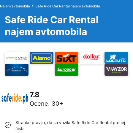
Najem avtomobila
Safe Ride Car Rental najem avtomobila
Safe Ride Car Rental
najem avtomobila
7.8
Ocene
:
30+
Stranke pravijo, da so vozila Safe Ride Car Rental precej
čista