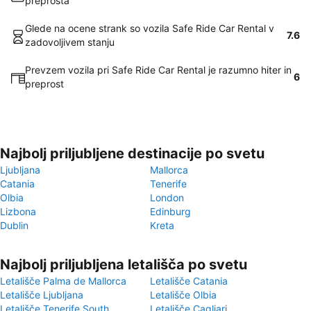
preprosta
Glede na ocene strank so vozila Safe Ride Car Rental v
7.6
zadovoljivem stanju
Prevzem vozila pri Safe Ride Car Rental je razumno hiter in
6
preprost
Najbolj priljubljene destinacije po svetu
Ljubljana
Mallorca
Catania
Tenerife
Olbia
London
Lizbona
Edinburg
Dublin
Kreta
Najbolj priljubljena letališča po svetu
Letališče Palma de Mallorca
Letališče Catania
Letališče Ljubljana
Letališče Olbia
Letališče Tenerife South
Letališče Cagliari