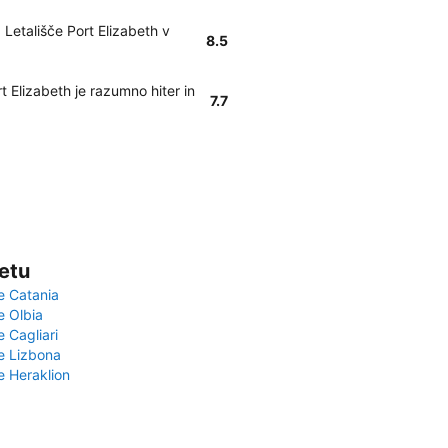
Letališče Port Elizabeth v
8.5
t Elizabeth je razumno hiter in
7.7
vetu
e Catania
e Olbia
e Cagliari
če Lizbona
e Heraklion