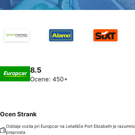
8.5
Ocene
:
450+
Ocen Strank
Oddaja vozila pri Europcar na Letališče Port Elizabeth je razumno 
preprosta