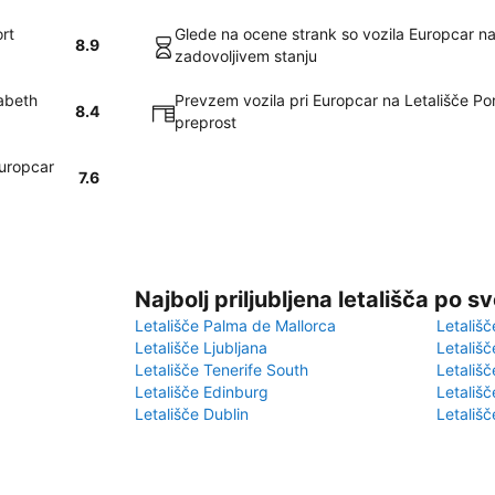
ort
Glede na ocene strank so vozila Europcar na 
8.9
zadovoljivem stanju
zabeth
Prevzem vozila pri Europcar na Letališče Por
8.4
preprost
Europcar
7.6
Najbolj priljubljena letališča po s
Letališče Palma de Mallorca
Letališč
Letališče Ljubljana
Letališč
Letališče Tenerife South
Letališč
Letališče Edinburg
Letališ
Letališče Dublin
Letališč