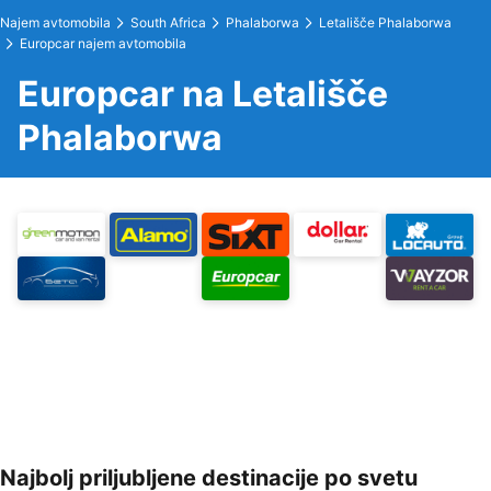
Najem avtomobila
South Africa
Phalaborwa
Letališče Phalaborwa
Europcar najem avtomobila
Europcar na Letališče
Phalaborwa
Najbolj priljubljene destinacije po svetu