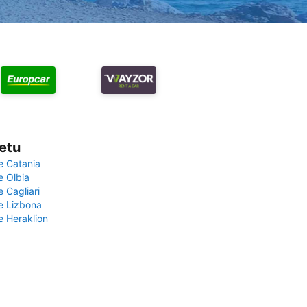
vetu
e Catania
e Olbia
e Cagliari
če Lizbona
e Heraklion