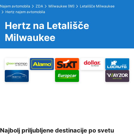
Najem avtomobila
ZDA
Milwaukee (WI)
Letališče Milwaukee
Hertz najem avtomobila
Hertz na Letališče
Milwaukee
Najbolj priljubljene destinacije po svetu