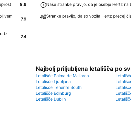
eprost
8.6
Naše stranke pravijo, da je osebje Hertz na 
oljivem
Stranke pravijo, da so vozila Hertz precej či
7.9
ertz
7.4
Najbolj priljubljena letališča po s
Letališče Palma de Mallorca
Letališč
Letališče Ljubljana
Letališč
Letališče Tenerife South
Letališč
Letališče Edinburg
Letališ
Letališče Dublin
Letališč