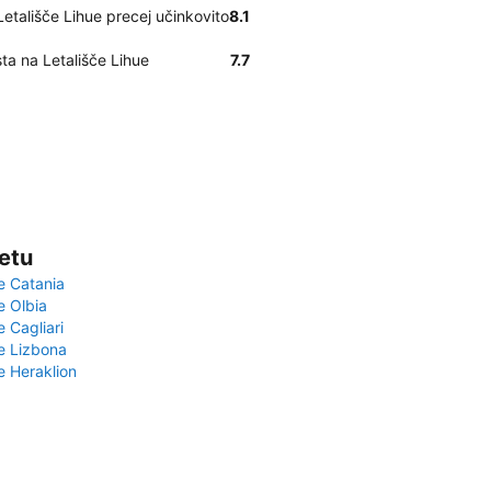
Letališče Lihue precej učinkovito
8.1
sta na Letališče Lihue
7.7
vetu
e Catania
e Olbia
e Cagliari
če Lizbona
e Heraklion