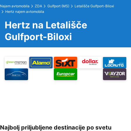
Najem avtomobila
ZDA
Gulfport (MS)
Letališče Gulfport-Biloxi
Hertz najem avtomobila
Hertz na Letališče
Gulfport-Biloxi
Najbolj priljubljene destinacije po svetu