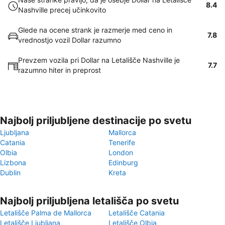
8.4
Nashville precej učinkovito
Glede na ocene strank je razmerje med ceno in
7.8
vrednostjo vozil Dollar razumno
Prevzem vozila pri Dollar na Letališče Nashville je
7.7
razumno hiter in preprost
Najbolj priljubljene destinacije po svetu
Ljubljana
Mallorca
Catania
Tenerife
Olbia
London
Lizbona
Edinburg
Dublin
Kreta
Najbolj priljubljena letališča po svetu
Letališče Palma de Mallorca
Letališče Catania
Letališče Ljubljana
Letališče Olbia