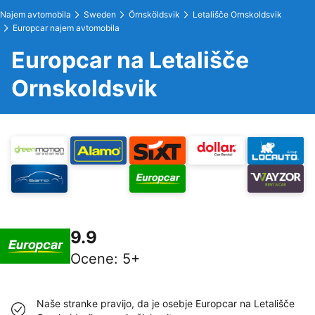
Najem avtomobila
Sweden
Örnsköldsvik
Letališče Ornskoldsvik
Europcar najem avtomobila
Europcar na Letališče
Ornskoldsvik
9.9
Ocene
:
5+
Naše stranke pravijo, da je osebje Europcar na Letališče