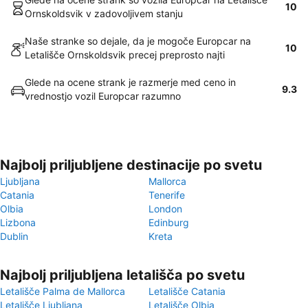
10
Ornskoldsvik v zadovoljivem stanju
Naše stranke so dejale, da je mogoče Europcar na
10
Letališče Ornskoldsvik precej preprosto najti
Glede na ocene strank je razmerje med ceno in
9.3
vrednostjo vozil Europcar razumno
Najbolj priljubljene destinacije po svetu
Ljubljana
Mallorca
Catania
Tenerife
Olbia
London
Lizbona
Edinburg
Dublin
Kreta
Najbolj priljubljena letališča po svetu
Letališče Palma de Mallorca
Letališče Catania
Letališče Ljubljana
Letališče Olbia