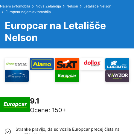
Najem avtomobila
Nova Zelandija
Nelson
Letališče Nelson
Europcar najem avtomobila
Europcar na Letališče
Nelson
9.1
Ocene
:
150+
Stranke pravijo, da so vozila Europcar precej čista na