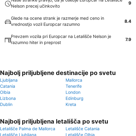
9
Nelson precej učinkovito
Glede na ocene strank je razmerje med ceno in
8.4
vrednostjo vozil Europcar razumno
Prevzem vozila pri Europcar na Letališče Nelson je
7.9
razumno hiter in preprost
Najbolj priljubljene destinacije po svetu
Ljubljana
Mallorca
Catania
Tenerife
Olbia
London
Lizbona
Edinburg
Dublin
Kreta
Najbolj priljubljena letališča po svetu
Letališče Palma de Mallorca
Letališče Catania
Letališče Ljubljana
Letališče Olbia