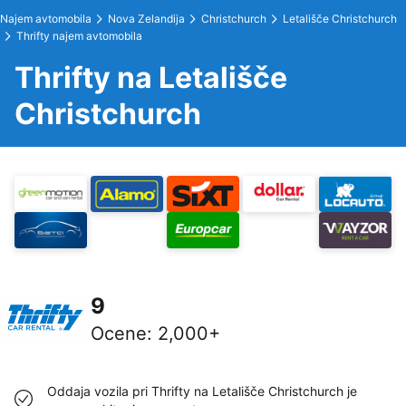
Najem avtomobila
Nova Zelandija
Christchurch
Letališče Christchurch
Thrifty najem avtomobila
Thrifty na Letališče
Christchurch
9
Ocene
:
2,000+
Oddaja vozila pri Thrifty na Letališče Christchurch je