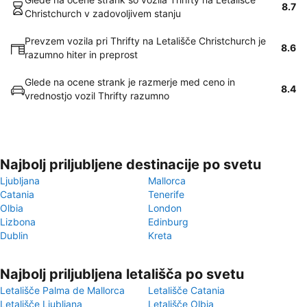
8.7
Christchurch v zadovoljivem stanju
Prevzem vozila pri Thrifty na Letališče Christchurch je
8.6
razumno hiter in preprost
Glede na ocene strank je razmerje med ceno in
8.4
vrednostjo vozil Thrifty razumno
Najbolj priljubljene destinacije po svetu
Ljubljana
Mallorca
Catania
Tenerife
Olbia
London
Lizbona
Edinburg
Dublin
Kreta
Najbolj priljubljena letališča po svetu
Letališče Palma de Mallorca
Letališče Catania
Letališče Ljubljana
Letališče Olbia