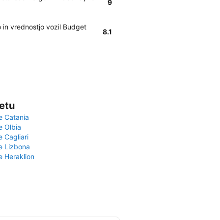
9
 in vrednostjo vozil Budget
8.1
vetu
e Catania
e Olbia
e Cagliari
če Lizbona
e Heraklion