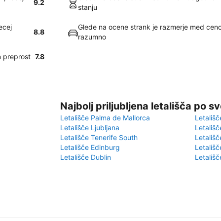
9.2
stanju
ecej
Glede na ocene strank je razmerje med ceno
8.8
razumno
n preprost
7.8
Najbolj priljubljena letališča po s
Letališče Palma de Mallorca
Letališč
Letališče Ljubljana
Letališč
Letališče Tenerife South
Letališč
Letališče Edinburg
Letališ
Letališče Dublin
Letališč