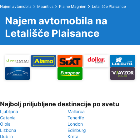
Najem avtomobila
Mauritius
Plaine Magnien
Letališče Plaisance
Najem avtomobila na
Letališče Plaisance
Najbolj priljubljene destinacije po svetu
Ljubljana
Mallorca
Catania
Tenerife
Olbia
London
Lizbona
Edinburg
Dublin
Kreta