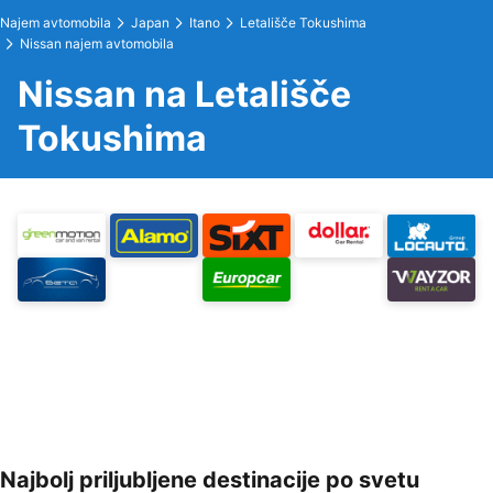
Najem avtomobila
Japan
Itano
Letališče Tokushima
Nissan najem avtomobila
Nissan na Letališče
Tokushima
Najbolj priljubljene destinacije po svetu