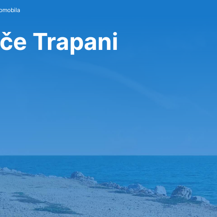
tomobila
šče Trapani