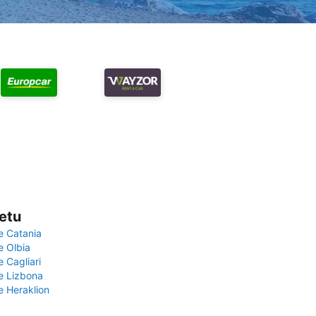
vetu
e Catania
e Olbia
e Cagliari
če Lizbona
e Heraklion