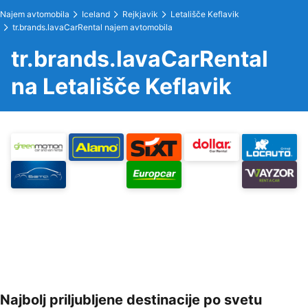
Najem avtomobila
Iceland
Rejkjavik
Letališče Keflavik
tr.brands.lavaCarRental najem avtomobila
tr.brands.lavaCarRental
na Letališče Keflavik
Najbolj priljubljene destinacije po svetu