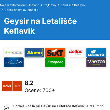
Najem avtomobila
Iceland
Rejkjavik
Letališče Keflavik
Geysir najem avtomobila
Geysir na Letališče
Keflavik
8.2
Ocene
:
700+
Oddaja vozila pri Geysir na Letališče Keflavik je razumno