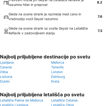
8.2
razumno hiter in preprost
Glede na ocene strank je razmerje med ceno in
7.6
vrednostjo vozil Geysir razumno
Glede na ocene strank so vozila Geysir na Letališče
7.3
Keflavik v zadovoljivem stanju
Najbolj priljubljene destinacije po svetu
Ljubljana
Mallorca
Catania
Tenerife
Olbia
London
Lizbona
Edinburg
Dublin
Kreta
Najbolj priljubljena letališča po svetu
Letališče Palma de Mallorca
Letališče Catania
Letališče Ljubljana
Letališče Olbia