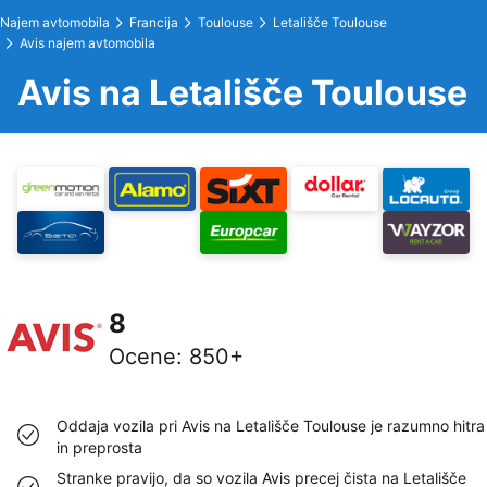
Najem avtomobila
Francija
Toulouse
Letališče Toulouse
Avis najem avtomobila
Avis na Letališče Toulouse
8
Ocene
:
850+
Oddaja vozila pri Avis na Letališče Toulouse je razumno hitra
in preprosta
Stranke pravijo, da so vozila Avis precej čista na Letališče