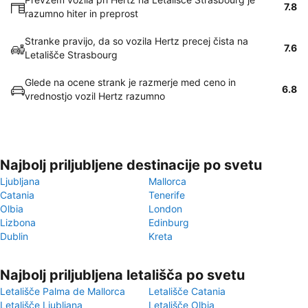
7.8
razumno hiter in preprost
Stranke pravijo, da so vozila Hertz precej čista na
7.6
Letališče Strasbourg
Glede na ocene strank je razmerje med ceno in
6.8
vrednostjo vozil Hertz razumno
Najbolj priljubljene destinacije po svetu
Ljubljana
Mallorca
Catania
Tenerife
Olbia
London
Lizbona
Edinburg
Dublin
Kreta
Najbolj priljubljena letališča po svetu
Letališče Palma de Mallorca
Letališče Catania
Letališče Ljubljana
Letališče Olbia