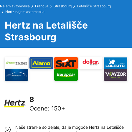
Najem avtomobila
Francija
Strasbourg
Letališče Strasbourg
Hertz najem avtomobila
Hertz na Letališče
Strasbourg
8
Ocene
:
150+
Naše stranke so dejale, da je mogoče Hertz na Letališče