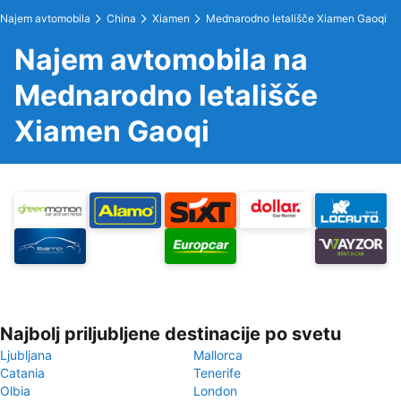
Najem avtomobila
China
Xiamen
Mednarodno letališče Xiamen Gaoqi
Najem avtomobila na
Mednarodno letališče
Xiamen Gaoqi
Najbolj priljubljene destinacije po svetu
Ljubljana
Mallorca
Catania
Tenerife
Olbia
London