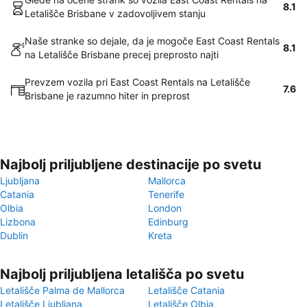
8.1
Letališče Brisbane v zadovoljivem stanju
Naše stranke so dejale, da je mogoče East Coast Rentals
8.1
na Letališče Brisbane precej preprosto najti
Prevzem vozila pri East Coast Rentals na Letališče
7.6
Brisbane je razumno hiter in preprost
Najbolj priljubljene destinacije po svetu
Ljubljana
Mallorca
Catania
Tenerife
Olbia
London
Lizbona
Edinburg
Dublin
Kreta
Najbolj priljubljena letališča po svetu
Letališče Palma de Mallorca
Letališče Catania
Letališče Ljubljana
Letališče Olbia