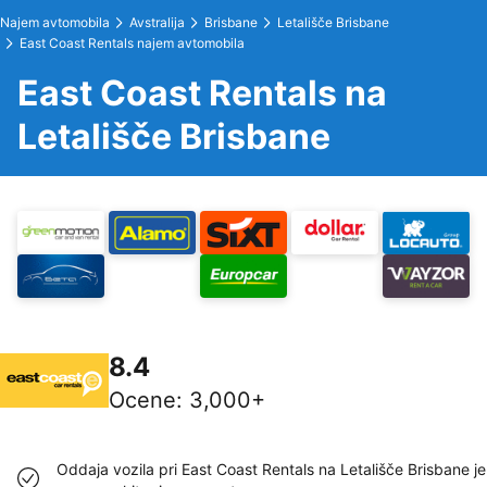
Najem avtomobila
Avstralija
Brisbane
Letališče Brisbane
East Coast Rentals najem avtomobila
East Coast Rentals na
Letališče Brisbane
8.4
Ocene
:
3,000+
Oddaja vozila pri East Coast Rentals na Letališče Brisbane je