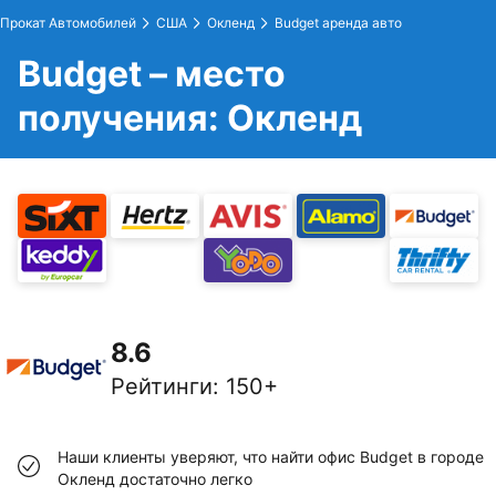
Прокат Автомобилей
США
Окленд
Budget аренда авто
Budget – место
получения: Окленд
8.6
Рейтинги
:
150+
Наши клиенты уверяют, что найти офис Budget в городе
Окленд достаточно легко