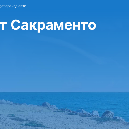
get аренда авто
рт Сакраменто