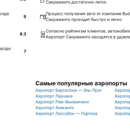
Сакраменто достаточно легко
ороде
Процесс получения авто от компании Bud
9
Сакраменто проходит быстро и легко
Согласно рейтингам клиентов, автомобил
8.3
Аэропорт Сакраменто находятся в удовл
ороде
7
Самые популярные аэропорты
Аэропорт Барселона — Эль-Прат
Аэропо
Аэропорт Ларнака
Аэропо
Аэропорт Рим-Фьюмичино
Аэропо
Аэропорт Аликанте
Аэропо
Аэропорт Лиссабон — Портела
Аэропо