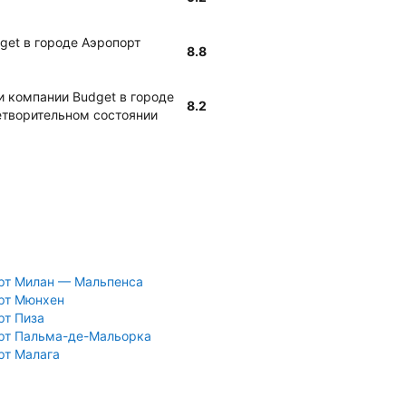
get в городе Аэропорт
8.8
и компании Budget в городе
8.2
етворительном состоянии
рт Милан — Мальпенса
рт Мюнхен
рт Пиза
рт Пальма-де-Мальорка
рт Малага