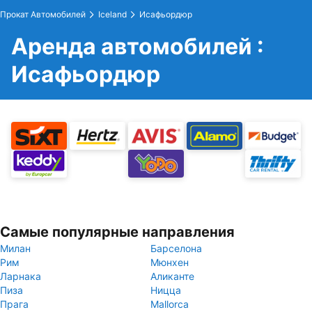
Прокат Автомобилей
Iceland
Исафьордюр
Аренда автомобилей :
Исафьордюр
Самые популярные направления
Милан
Барселона
Рим
Мюнхен
Ларнака
Аликанте
Пиза
Ницца
Прага
Mallorca