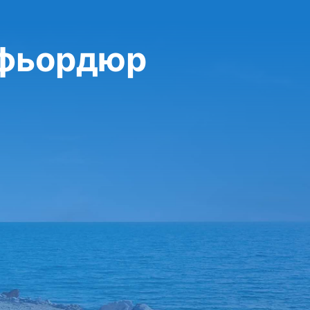
афьордюр