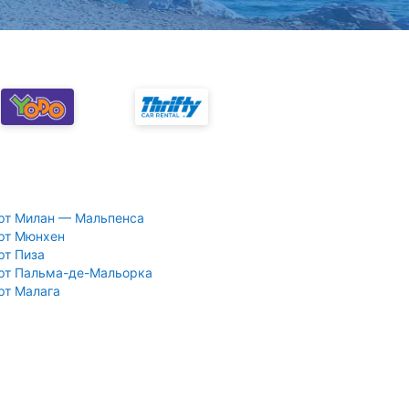
рт Милан — Мальпенса
рт Мюнхен
рт Пиза
рт Пальма-де-Мальорка
рт Малага