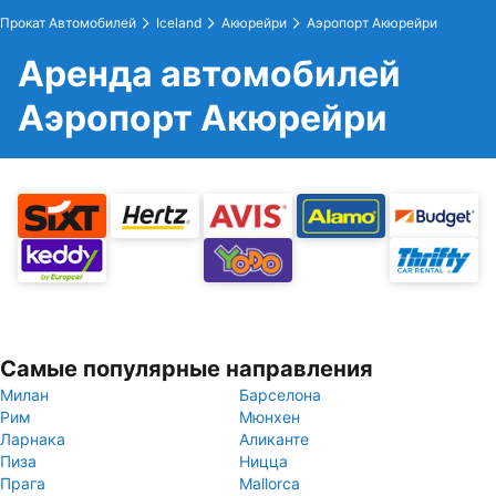
Прокат Автомобилей
Iceland
Акюрейри
Аэропорт Акюрейри
Аренда автомобилей
Аэропорт Акюрейри
Самые популярные направления
Милан
Барселона
Рим
Мюнхен
Ларнака
Аликанте
Пиза
Ницца
Прага
Mallorca