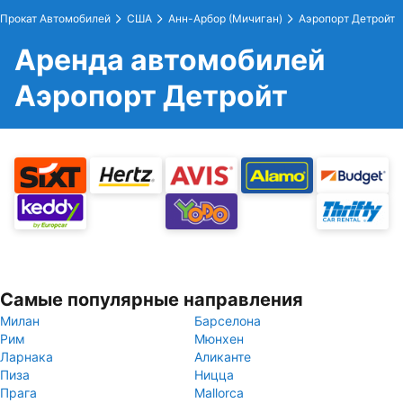
Прокат Автомобилей
США
Анн-Арбор (Мичиган)
Аэропорт Детройт
Аренда автомобилей
Аэропорт Детройт
Самые популярные направления
Милан
Барселона
Рим
Мюнхен
Ларнака
Аликанте
Пиза
Ницца
Прага
Mallorca