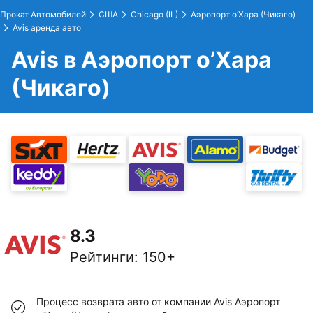
Прокат Автомобилей
США
Chicago (IL)
Аэропорт о’Хара (Чикаго)
Avis аренда авто
Avis в Аэропорт о’Хара
(Чикаго)
8.3
Рейтинги
:
150+
Процесс возврата авто от компании Avis Аэропорт