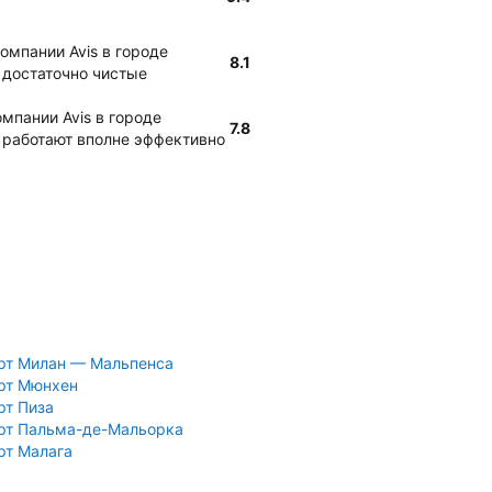
омпании Avis в городе
8.1
достаточно чистые
мпании Avis в городе
7.8
работают вполне эффективно
рт Милан — Мальпенса
рт Мюнхен
рт Пиза
рт Пальма-де-Мальорка
рт Малага