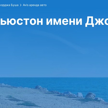
жорджа Буша
Avis аренда авто
 Хьюстон имени Д