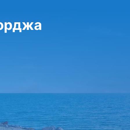
жорджа